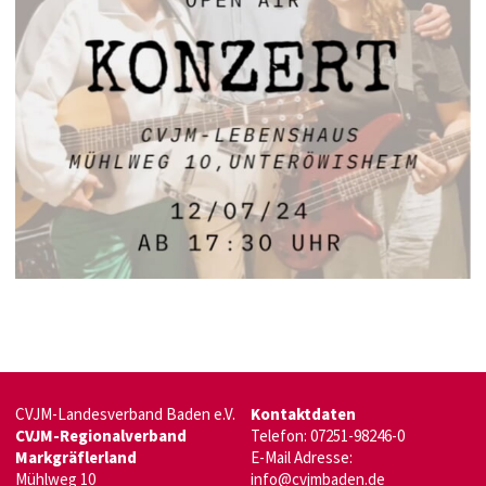
CVJM-Landesverband Baden e.V.
Kontaktdaten
CVJM-Regionalverband
Telefon: 07251-98246-0
Markgräflerland
E-Mail Adresse:
Mühlweg 10
info@cvjmbaden.de