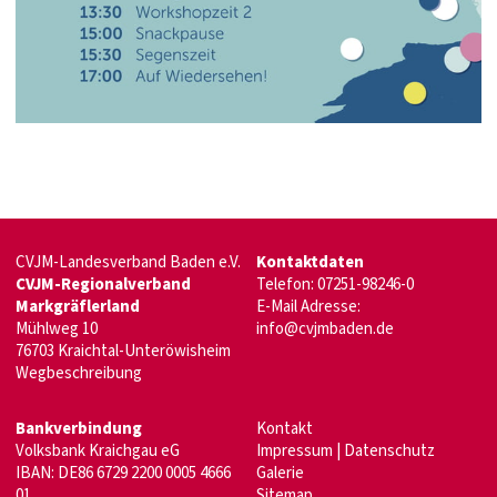
CVJM-Landesverband Baden e.V.
Kontaktdaten
CVJM-Regionalverband
Telefon: 07251-98246-0
Markgräflerland
E-Mail Adresse:
Mühlweg 10
info@cvjmbaden.de
76703 Kraichtal-Unteröwisheim
Wegbeschreibung
Bankverbindung
Kontakt
Volksbank Kraichgau eG
Impressum
|
Datenschutz
IBAN: DE86 6729 2200 0005 4666
Galerie
01
Sitemap