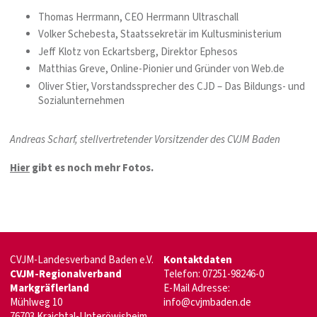
Thomas Herrmann, CEO Herrmann Ultraschall
Volker Schebesta, Staatssekretär im Kultusministerium
Jeff Klotz von Eckartsberg, Direktor Ephesos
Matthias Greve, Online-Pionier und Gründer von Web.de
Oliver Stier, Vorstandssprecher des CJD – Das Bildungs- und
Sozialunternehmen
Andreas Scharf, stellvertretender Vorsitzender des CVJM Baden
Hier
gibt es noch mehr Fotos.
CVJM-Landesverband Baden e.V.
Kontaktdaten
CVJM-Regionalverband
Telefon: 07251-98246-0
Markgräflerland
E-Mail Adresse:
Mühlweg 10
info@cvjmbaden.de
76703 Kraichtal-Unteröwisheim