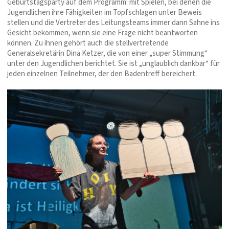
Geburtstagsparty auf dem Programm: mit Spielen, bei denen die
Jugendlichen ihre Fähigkeiten im Topfschlagen unter Beweis
stellen und die Vertreter des Leitungsteams immer dann Sahne ins
Gesicht bekommen, wenn sie eine Frage nicht beantworten
können. Zu ihnen gehört auch die stellvertretende
Generalsekretärin Dina Ketzer, die von einer „super Stimmung“
unter den Jugendlichen berichtet. Sie ist „unglaublich dankbar“ für
jeden einzelnen Teilnehmer, der den Badentreff bereichert.