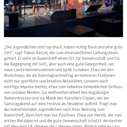
„Die Jugendlichen sind top drauf, haben richtig Bock und eine gute
Zeit“, sagt Tobias Ratzel, der zum ehrenamtlichen Leitungsteam
gehört. Er sieht im Badentreff einen Ort für Gemeinschaft und für
die Begegnung mit Gott, aber auch eine gute Gelegenheit, um
neue Leute kennenzulernen und Spaß zu haben. Etwa bei den
Workshops, die am Samstagnachmittag an mehreren Stationen
nicht nur sportliche und kreative Aktivitäten, sondern auch
wichtige Impulse bieten, etwa zum teilweise bedenklichen Einfluss
von sozialen Medien, zur weltweiten Arbeit des Augsburger
Bekenntnisses und zur Musik des Künstlers Copain, der am
Samstagabend auf dem Festival als Headliner auftritt. Fragt man
die teilnehmenden Jugendlichen nach ihrer Meinung zum
Badentreff, dann hört man nur Positives. Etwa von Henrik, der zum
ersten Mal dabei ist und die gute Gemeinschaft schätzt. Am besten
gefallen dem 14-Jährigen die Lobpreiszeiten. Ähnlich geht es Lina,