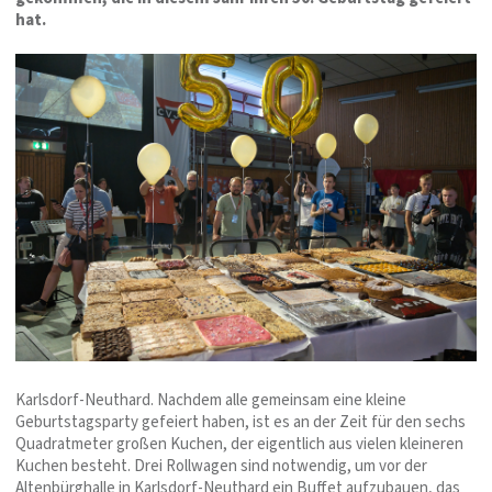
hat.
Karlsdorf-Neuthard. Nachdem alle gemeinsam eine kleine
Geburtstagsparty gefeiert haben, ist es an der Zeit für den sechs
Quadratmeter großen Kuchen, der eigentlich aus vielen kleineren
Kuchen besteht. Drei Rollwagen sind notwendig, um vor der
Altenbürghalle in Karlsdorf-Neuthard ein Buffet aufzubauen, das