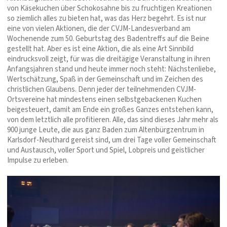
von Käsekuchen über Schokosahne bis zu fruchtigen Kreationen
so ziemlich alles zu bieten hat, was das Herz begehrt. Es ist nur
eine von vielen Aktionen, die der CVJM-Landesverband am
Wochenende zum 50. Geburtstag des Badentreffs auf die Beine
gestellt hat. Aber es ist eine Aktion, die als eine Art Sinnbild
eindrucksvoll zeigt, für was die dreitägige Veranstaltung in ihren
Anfangsjahren stand und heute immer noch steht: Nächstenliebe,
Wertschätzung, Spaß in der Gemeinschaft und im Zeichen des
christlichen Glaubens. Denn jeder der teilnehmenden CVJM-
Ortsvereine hat mindestens einen selbstgebackenen Kuchen
beigesteuert, damit am Ende ein großes Ganzes entstehen kann,
von dem letztlich alle profitieren. Alle, das sind dieses Jahr mehr als
900 junge Leute, die aus ganz Baden zum Altenbürgzentrum in
Karlsdorf-Neuthard gereist sind, um drei Tage voller Gemeinschaft
und Austausch, voller Sport und Spiel, Lobpreis und geistlicher
Impulse zu erleben.