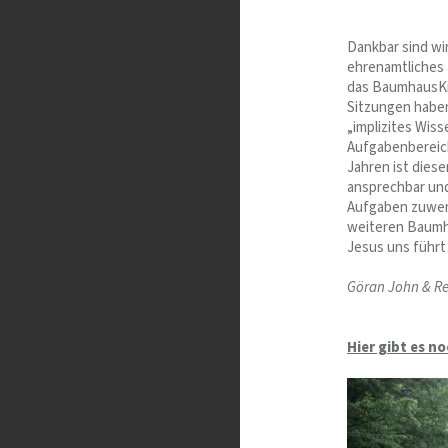
Dankbar sind wi
ehrenamtliches 
das BaumhausKid
Sitzungen haben
„implizites Wis
Aufgabenbereich
Jahren ist diese
ansprechbar un
Aufgaben zuwend
weiteren Baumh
Jesus uns führ
Göran John & R
Hier gibt es n