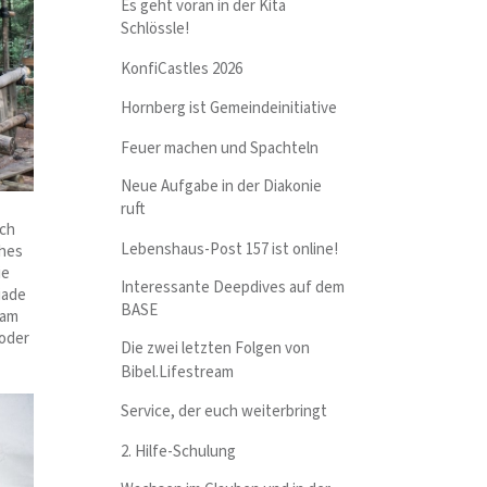
Es geht voran in der Kita
Schlössle!
KonfiCastles 2026
Hornberg ist Gemeindeinitiative
Feuer machen und Spachteln
Neue Aufgabe in der Diakonie
ruft
rch
Lebenshaus-Post 157 ist online!
ches
ie
Interessante Deepdives auf dem
iade
BASE
 am
 oder
Die zwei letzten Folgen von
Bibel.Lifestream
Service, der euch weiterbringt
2. Hilfe-Schulung