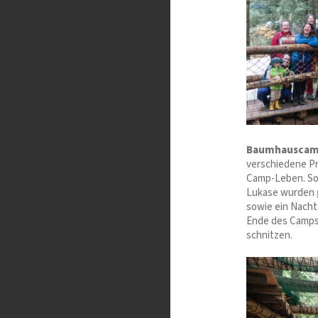
Baumhauscamp
verschiedene P
Camp-Leben. So g
Lukase wurden ge
sowie ein Nacht
Ende des Camps.
schnitzen.