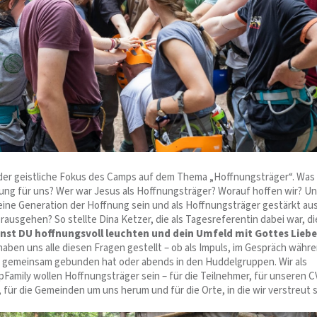
 der geistliche Fokus des Camps auf dem Thema „Hoffnungsträger“. Was
ng für uns? Wer war Jesus als Hoffnungsträger? Worauf hoffen wir? U
eine Generation der Hoffnung sein und als Hoffnungsträger gestärkt au
ausgehen? So stellte Dina Ketzer, die als Tagesreferentin dabei war, di
nst DU hoffnungsvoll leuchten und dein Umfeld mit Gottes Liebe
haben uns alle diesen Fragen gestellt – ob als Impuls, im Gespräch währ
 gemeinsam gebunden hat oder abends in den Huddelgruppen. Wir als
mily wollen Hoffnungsträger sein – für die Teilnehmer, für unseren 
ür die Gemeinden um uns herum und für die Orte, in die wir verstreut s