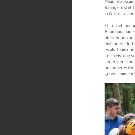
#BaumhauscampFa
Raum, entsteht 
in Worte fassen
31 Teilnehmer u
Baumhausbauen 
oben ziehen un
einbinden. Und 
es als Team und
Teamleistung ver
Jeder, der scho
besonderes Gott
gehen. Immer mit