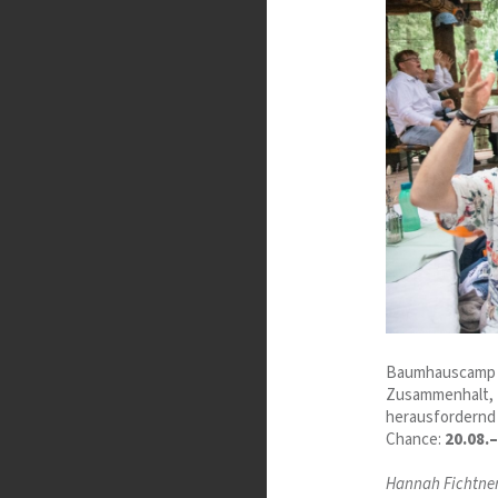
Baumhauscamp is
Zusammenhalt, F
herausfordernd 
Chance:
20.08.
Hannah Fichtne