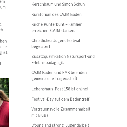
tem
Kerschbaum und Simon Schuh
kaum
Kuratorium des CVJM Baden
.
Kirche Kunterbunt – Familien
ch
erreichen. CVJM stärken.
Christliches Jugendfestival
aben
begeistert
iese
 ist.
Zusatzqualifikation Natursport-und
Erlebnispädagogik
d
CVJM Baden und EMK beenden
gemeinsame Trägerschaft
Lebenshaus-Post 158 ist online!
Festival-Day auf dem Badentreff
Vertrauensvolle Zusammenarbeit
mit EKiBa
„Young and strong: Jugendarbeit