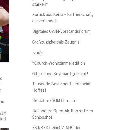
stärken“
Zurück aus Kenia – Partnerschaft,
die verbindet
Digitales CVJM-VorstandsForum
Großzügigkeit als Zeugnis
Kinder
YChurch-Wohnzimmeredition
Gitarre und Keyboard gesucht!
nd
Tausende Besucher feiern beim
s
e
Hoffest
150 Jahre CVJM Lörrach
end
Besondere Open-Air-Konzerte im
CVJM
Schlosshof
ind.
FSJ/BFD beim CVJM Baden