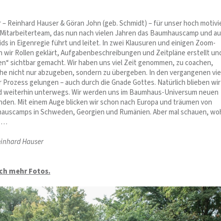
r – Reinhard Hauser & Göran John (geb. Schmidt) – für unser hoch motivi
Mitarbeiterteam, das nun nach vielen Jahren das Baumhauscamp und a
s in Eigenregie führt und leitet. In zwei Klausuren und einigen Zoom-
 wir Rollen geklärt, Aufgabenbeschreibungen und Zeitpläne erstellt un
sen“ sichtbar gemacht. Wir haben uns viel Zeit genommen, zu coachen,
e nicht nur abzugeben, sondern zu übergeben. In den vergangenen vie
r Prozess gelungen – auch durch die Gnade Gottes. Natürlich blieben wir
d weiterhin unterwegs. Wir werden uns im Baumhaus-Universum neuen
en. Mit einem Auge blicken wir schon nach Europa und träumen von
auscamps in Schweden, Georgien und Rumänien. Aber mal schauen, wo
t …
einhard Hauser
och mehr Fotos.