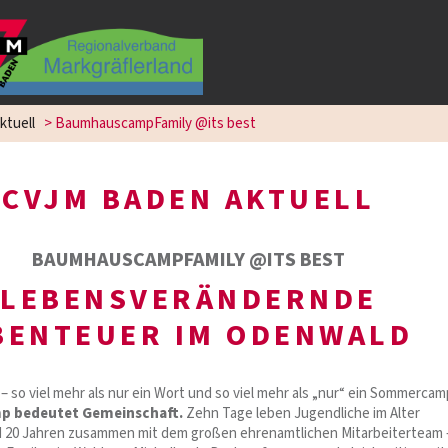
ktuell
>
BaumhauscampFamily @its best
CVJM BADEN AKTUELL
BAUMHAUSCAMPFAMILY @ITS BEST
LEBENSVERÄNDERNDE
BENTEUER IM ODENWALD
so viel mehr als nur ein Wort und so viel mehr als „nur“ ein Sommercam
 bedeutet Gemeinschaft.
Zehn Tage leben Jugendliche im Alter
 20 Jahren zusammen mit dem großen ehrenamtlichen Mitarbeiterteam 