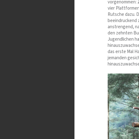
vorgenommen: Z
vier Plattformen
Rutsche dazu. D
beeindruckend zu
anstrengend, na
den zehnten Bun
Jugendlichen ha
hinauszuwachsen
das erste Mal H
jemanden gesic
hinauszuwachse