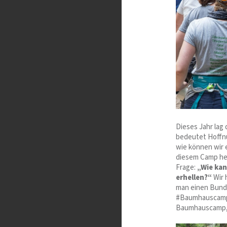
Dieses Jahr lag
bedeutet Hoffnu
wie können wir 
diesem Camp her
Frage:
„Wie kan
erhellen?“
Wir 
man einen Bund
#BaumhauscampFa
Baumhauscamp, f