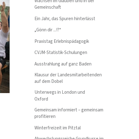
Wachsen im Glauben und in der
Gemeinschaft
Ein Jahr, das Spuren hinterlässt
„Gönn dir ...!?“
Praxistag Erlebnispädagogik
CVJM-Statistik-Schulungen
Ausstrahlung auf ganz Baden
Klausur der Landesmitarbeitenden
auf dem Dobel
Unterwegs in London und
Oxford
Gemeinsam informiert – gemeinsam
profitieren
Winterfreizeit im Pitztal
Abwechslungsreiche Grundkurse im