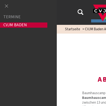
TERMINE
CVJM BADEN
Startseite
>
CVJM Baden A
A
Baumhauscamp – 
Baumhauscamp
zwischen 13 und