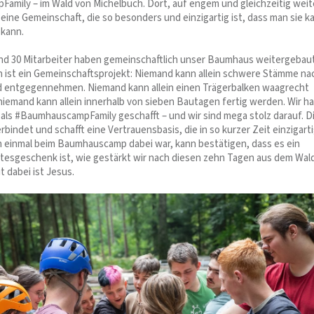
mily – im Wald von Michelbuch. Dort, auf engem und gleichzeitig wei
eine Gemeinschaft, die so besonders und einzigartig ist, dass man sie 
 kann.
nd 30 Mitarbeiter haben gemeinschaftlich unser Baumhaus weitergebaut
ist ein Gemeinschaftsprojekt: Niemand kann allein schwere Stämme na
d entgegennehmen. Niemand kann allein einen Trägerbalken waagrecht
niemand kann allein innerhalb von sieben Bautagen fertig werden. Wir h
 als #BaumhauscampFamily geschafft – und wir sind mega stolz darauf. D
bindet und schafft eine Vertrauensbasis, die in so kurzer Zeit einzigartig
n einmal beim Baumhauscamp dabei war, kann bestätigen, dass es ein
esgeschenk ist, wie gestärkt wir nach diesen zehn Tagen aus dem Wal
 dabei ist Jesus.