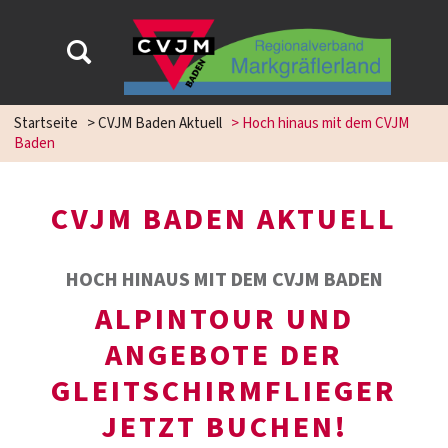
Startseite
>
CVJM Baden Aktuell
>
Hoch hinaus mit dem CVJM
Baden
CVJM BADEN AKTUELL
HOCH HINAUS MIT DEM CVJM BADEN
ALPINTOUR UND
ANGEBOTE DER
GLEITSCHIRMFLIEGER
JETZT BUCHEN!