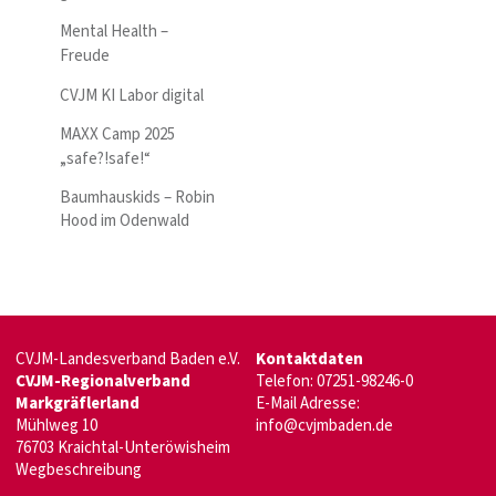
Mental Health –
Freude
CVJM KI Labor digital
MAXX Camp 2025
„safe?!safe!“
Baumhauskids – Robin
Hood im Odenwald
CVJM-Landesverband Baden e.V.
Kontaktdaten
CVJM-Regionalverband
Telefon: 07251-98246-0
Markgräflerland
E-Mail Adresse:
Mühlweg 10
info@cvjmbaden.de
76703 Kraichtal-Unteröwisheim
Wegbeschreibung