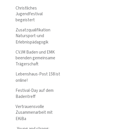
Christliches
Jugendfestival
begeistert
Zusatzqualifikation
Natursport-und
Erlebnispädagogik
CVJM Baden und EMK
beenden gemeinsame
Trägerschaft
Lebenshaus-Post 158 ist
online!
Festival-Day auf dem
Badentreff
Vertrauensvolle
Zusammenarbeit mit
EKiBa
„Young and strong: