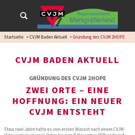
Startseite
>
CVJM Baden Aktuell
>
Gründung des CVJM 2HOPE
CVJM BADEN AKTUELL
GRÜNDUNG DES CVJM 2HOPE
ZWEI ORTE – EINE
HOFFNUNG: EIN NEUER
CVJM ENTSTEHT
Etwa zwei Jahre hatte es vom ersten Wunsch nach einem CVJM-