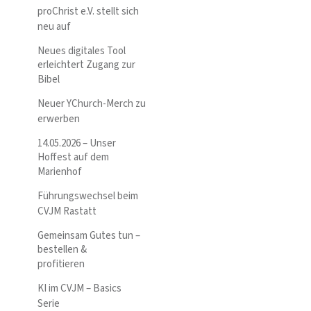
proChrist e.V. stellt sich
neu auf
Neues digitales Tool
erleichtert Zugang zur
Bibel
Neuer YChurch-Merch zu
erwerben
14.05.2026 – Unser
Hoffest auf dem
Marienhof
Führungswechsel beim
CVJM Rastatt
Gemeinsam Gutes tun –
bestellen &
profitieren
KI im CVJM – Basics
Serie