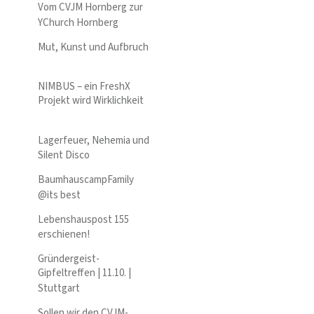
Vom CVJM Hornberg zur
YChurch Hornberg
Mut, Kunst und Aufbruch
NIMBUS – ein FreshX
Projekt wird Wirklichkeit
Lagerfeuer, Nehemia und
Silent Disco
BaumhauscampFamily
@its best
Lebenshauspost 155
erschienen!
Gründergeist-
Gipfeltreffen | 11.10. |
Stuttgart
Sollen wir den CVJM-