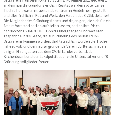
Ortsverein in unseren Orten bis zum 8. November 2025 gedauert,
an dem nun die Gründung endlich Realität werden sollte. Lange
Tischreihen waren im Gemeindezentrum in Heidelsheim gestellt
und alles fröhlich in Rot und Weiß, den Farben des CVJM, dekoriert.
Die Mitglieder des Gründungsteams und diejenigen, die sich für ein
Amt im Vorstand hatten aufstellen lassen, hatten ihre frisch
bedruckten CVJM-2HOPE-T-Shirts übergezogen und warteten
gespannt auf die Gäste, die zur Gründung des neuen CVJM-
Ortsvereins kommen würden. Und tatsächlich wurden die Tische
nahezu voll, und der neu zu gründende Verein durfte sich neben
einigen Ehrengästen aus dem CVJM-Landesverband, dem
Kirchenbezirk und der Lokalpolitik über viele Unterstützer und 40
Gründungsmitglieder freuen!