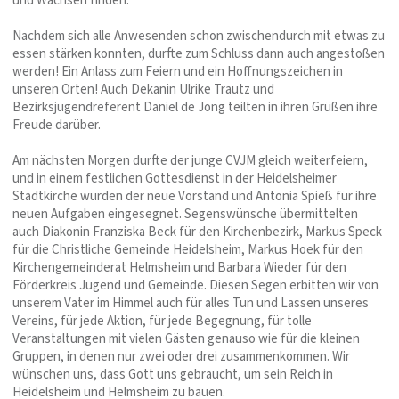
und Wachsen finden.
Nachdem sich alle Anwesenden schon zwischendurch mit etwas zu
essen stärken konnten, durfte zum Schluss dann auch angestoßen
werden! Ein Anlass zum Feiern und ein Hoffnungszeichen in
unseren Orten! Auch Dekanin Ulrike Trautz und
Bezirksjugendreferent Daniel de Jong teilten in ihren Grüßen ihre
Freude darüber.
Am nächsten Morgen durfte der junge CVJM gleich weiterfeiern,
und in einem festlichen Gottesdienst in der Heidelsheimer
Stadtkirche wurden der neue Vorstand und Antonia Spieß für ihre
neuen Aufgaben eingesegnet. Segenswünsche übermittelten
auch Diakonin Franziska Beck für den Kirchenbezirk, Markus Speck
für die Christliche Gemeinde Heidelsheim, Markus Hoek für den
Kirchengemeinderat Helmsheim und Barbara Wieder für den
Förderkreis Jugend und Gemeinde. Diesen Segen erbitten wir von
unserem Vater im Himmel auch für alles Tun und Lassen unseres
Vereins, für jede Aktion, für jede Begegnung, für tolle
Veranstaltungen mit vielen Gästen genauso wie für die kleinen
Gruppen, in denen nur zwei oder drei zusammenkommen. Wir
wünschen uns, dass Gott uns gebraucht, um sein Reich in
Heidelsheim und Helmsheim zu bauen.