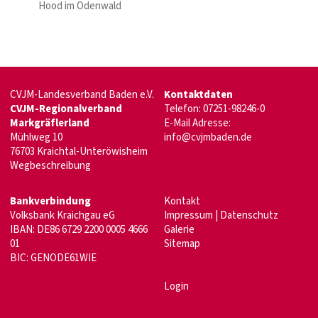
Hood im Odenwald
CVJM-Landesverband Baden e.V.
Kontaktdaten
CVJM-Regionalverband
Telefon: 07251-98246-0
Markgräflerland
E-Mail Adresse:
Mühlweg 10
info@cvjmbaden.de
76703 Kraichtal-Unteröwisheim
Wegbeschreibung
Bankverbindung
Kontakt
Volksbank Kraichgau eG
Impressum
|
Datenschutz
IBAN: DE86 6729 2200 0005 4666
Galerie
01
Sitemap
BIC: GENODE61WIE
Login