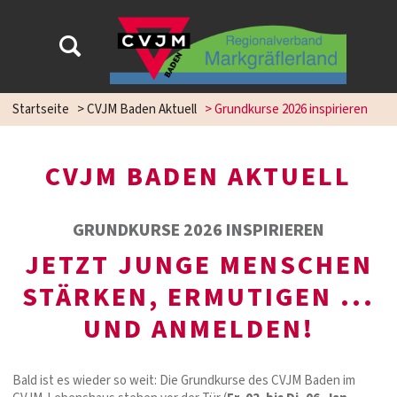
Startseite
>
CVJM Baden Aktuell
>
Grundkurse 2026 inspirieren
CVJM BADEN AKTUELL
GRUNDKURSE 2026 INSPIRIEREN
JETZT JUNGE MENSCHEN
STÄRKEN, ERMUTIGEN ...
UND ANMELDEN!
Bald ist es wieder so weit: Die Grundkurse des CVJM Baden im