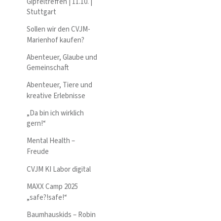
Gipfeltreffen | 11.10. |
Stuttgart
Sollen wir den CVJM-
Marienhof kaufen?
Abenteuer, Glaube und
Gemeinschaft
Abenteuer, Tiere und
kreative Erlebnisse
„Da bin ich wirklich
gern!“
Mental Health –
Freude
CVJM KI Labor digital
MAXX Camp 2025
„safe?!safe!“
Baumhauskids – Robin