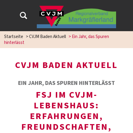
Startseite
>
CVJM Baden Aktuell
>
Ein Jahr, das Spuren
hinterlässt
CVJM BADEN AKTUELL
EIN JAHR, DAS SPUREN HINTERLÄSST
FSJ IM CVJM-
LEBENSHAUS:
ERFAHRUNGEN,
FREUNDSCHAFTEN,