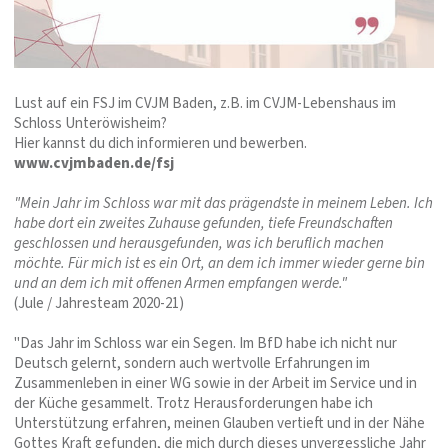
Lust auf ein FSJ im CVJM Baden, z.B. im CVJM-Lebenshaus im
Schloss Unteröwisheim?
Hier kannst du dich informieren und bewerben.
www.cvjmbaden.de/fsj
"Mein Jahr im Schloss war mit das prägendste in meinem Leben. Ich
habe dort ein zweites Zuhause gefunden, tiefe Freundschaften
geschlossen und herausgefunden, was ich beruflich machen
möchte. Für mich ist es ein Ort, an dem ich immer wieder gerne bin
und an dem ich mit offenen Armen empfangen werde."
(Jule / Jahresteam 2020-21)
"Das Jahr im Schloss war ein Segen. Im BfD habe ich nicht nur
Deutsch gelernt, sondern auch wertvolle Erfahrungen im
Zusammenleben in einer WG sowie in der Arbeit im Service und in
der Küche gesammelt. Trotz Herausforderungen habe ich
Unterstützung erfahren, meinen Glauben vertieft und in der Nähe
Gottes Kraft gefunden, die mich durch dieses unvergessliche Jahr