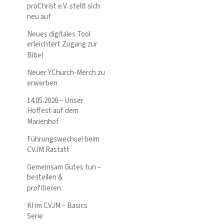
proChrist e.V. stellt sich
neu auf
Neues digitales Tool
erleichtert Zugang zur
Bibel
Neuer YChurch-Merch zu
erwerben
14.05.2026 – Unser
Hoffest auf dem
Marienhof
Führungswechsel beim
CVJM Rastatt
Gemeinsam Gutes tun –
bestellen &
profitieren
KI im CVJM – Basics
Serie