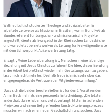
Walfried Luft ist studierter Theologe und Sozialarbeiter. Er
arbeitete zeitweise als Missionar in Brasilien, war im Bund FeG als
Bundesreferent für Jungschar- und missionarische Projekte
angestellt, diente als Evangelist in der Rheinischen Landeskirche
und war zuletzt bei netzwerk-m als Leitung für Freiwilligendienste
mit dem Schwerpunkt Außenvertretung tätig.
Er sagt: „Meine Lebensberufung ist, Menschen in eine lebendige
Beziehung mit Jesus Christus zu führen! Die Idee, dieser Berufung
in der Arbeit bei proChrist wieder mehr Gestaltungsraum zu geben,
lässt mich nicht mehr los. Deshalb freue ich mich sehr über das
entgegengebrachte Vertrauen der Mitgliederversammlung.“
Dass sich die beiden berufen ließen ist für den 1. Vorsitzenden
Armin Beck mehr als eine personelle Entscheidung: „Die letzten
anderthalb Jahre haben uns viel abverlangt. Mitten in laufenden
Projekten und einem tiefgreifenden Umstrukturierungsprozess
mussten wir nach einer neuen Geschäftsführung suchen. Dass