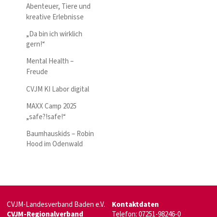
Abenteuer, Tiere und
kreative Erlebnisse
„Da bin ich wirklich
gern!“
Mental Health –
Freude
CVJM KI Labor digital
MAXX Camp 2025
„safe?!safe!“
Baumhauskids – Robin
Hood im Odenwald
CVJM-Landesverband Baden e.V.
Kontaktdaten
CVJM-Regionalverband
Telefon: 07251-98246-0