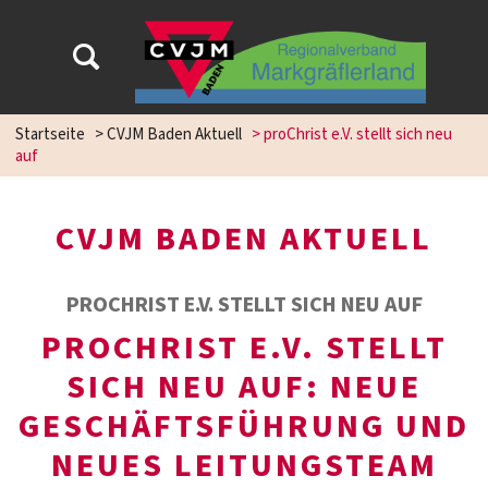
Startseite
>
CVJM Baden Aktuell
>
proChrist e.V. stellt sich neu
auf
CVJM BADEN AKTUELL
PROCHRIST E.V. STELLT SICH NEU AUF
PROCHRIST E.V. STELLT
SICH NEU AUF: NEUE
GESCHÄFTSFÜHRUNG UND
NEUES LEITUNGSTEAM