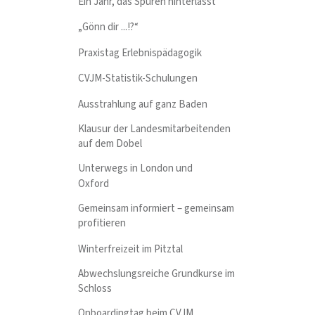
Ein Jahr, das Spuren hinterlässt
„Gönn dir ...!?“
Praxistag Erlebnispädagogik
CVJM-Statistik-Schulungen
Ausstrahlung auf ganz Baden
Klausur der Landesmitarbeitenden
auf dem Dobel
Unterwegs in London und
Oxford
Gemeinsam informiert – gemeinsam
profitieren
Winterfreizeit im Pitztal
Abwechslungsreiche Grundkurse im
Schloss
Onboardingtag beim CVJM