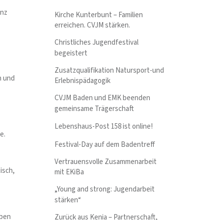
anz
Kirche Kunterbunt – Familien
erreichen. CVJM stärken.
Christliches Jugendfestival
begeistert
Zusatzqualifikation Natursport-und
n und
Erlebnispädagogik
CVJM Baden und EMK beenden
gemeinsame Trägerschaft
Lebenshaus-Post 158 ist online!
e.
Festival-Day auf dem Badentreff
Vertrauensvolle Zusammenarbeit
isch,
mit EKiBa
„Young and strong: Jugendarbeit
stärken“
uben
Zurück aus Kenia – Partnerschaft,