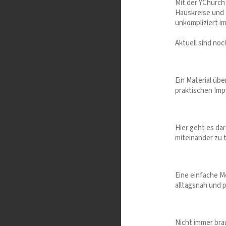
Mit der YChurch
Hauskreise und
unkompliziert i
Aktuell sind no
Ein Material üb
praktischen Imp
Hier geht es da
miteinander zu 
Eine einfache M
alltagsnah und p
Nicht immer bra