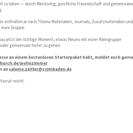
t zu leben — durch Mentoring, geistliche Freundschaft und gemeinsam
g.
te enthalten je nach Thema Materialien, Journals, Zusatzmaterialien un
r eure Gruppe.
enau jetzt der richtige Moment, etwas Neues mit eurer Kleingruppe
oder gemeinsam tiefer zu gehen.
esse an einem kostenlosen Starterpaket habt, meldet euch gerne
hurch.de/wohnzimmer
en an
salome.zeitler@cvjmbaden.de
Vorrat reicht.