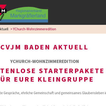
ktuell
>
YChurch-Wohnzimmeredition
CVJM BADEN AKTUELL
YCHURCH-WOHNZIMMEREDITION
TENLOSE STARTERPAKETE
FÜR EURE KLEINGRUPPE
te Gespräche, ehrliche Gemeinschaft und gemeinsames Glaubensleben 