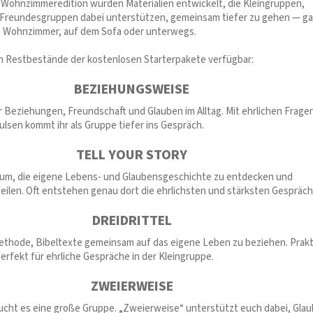
 Wohnzimmeredition wurden Materialien entwickelt, die Kleingruppen,
 Freundesgruppen dabei unterstützen, gemeinsam tiefer zu gehen — g
m Wohnzimmer, auf dem Sofa oder unterwegs.
ch Restbestände der kostenlosen Starterpakete verfügbar:
BEZIEHUNGSWEISE
er Beziehungen, Freundschaft und Glauben im Alltag. Mit ehrlichen Frage
ulsen kommt ihr als Gruppe tiefer ins Gespräch.
TELL YOUR STORY
rum, die eigene Lebens- und Glaubensgeschichte zu entdecken und
teilen. Oft entstehen genau dort die ehrlichsten und stärksten Gespräch
DREIDRITTEL
ethode, Bibeltexte gemeinsam auf das eigene Leben zu beziehen. Prakt
erfekt für ehrliche Gespräche in der Kleingruppe.
ZWEIERWEISE
ucht es eine große Gruppe. „Zweierweise“ unterstützt euch dabei, Gla