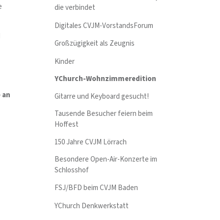
e
die verbindet
Digitales CVJM-VorstandsForum
d
Großzügigkeit als Zeugnis
Kinder
YChurch-Wohnzimmeredition
 an
Gitarre und Keyboard gesucht!
Tausende Besucher feiern beim
Hoffest
150 Jahre CVJM Lörrach
Besondere Open-Air-Konzerte im
Schlosshof
FSJ/BFD beim CVJM Baden
YChurch Denkwerkstatt