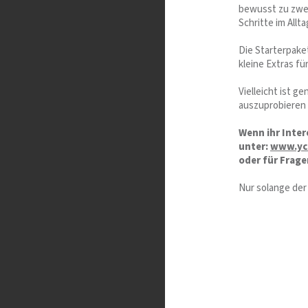
bewusst zu zwei
Schritte im Allta
Die Starterpake
kleine Extras fü
Vielleicht ist g
auszuprobieren 
Wenn ihr Inter
unter:
www.yc
oder für Frag
Nur solange der 