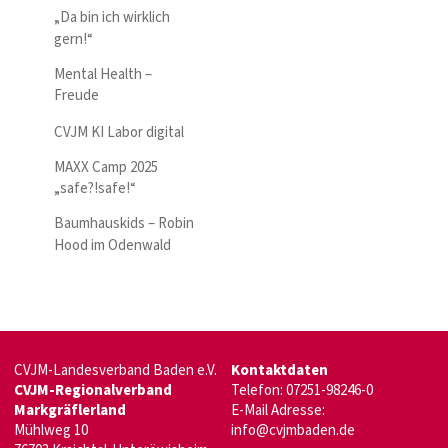
„Da bin ich wirklich
gern!“
Mental Health –
Freude
CVJM KI Labor digital
MAXX Camp 2025
„safe?!safe!“
Baumhauskids – Robin
Hood im Odenwald
CVJM-Landesverband Baden e.V.
Kontaktdaten
CVJM-Regionalverband
Telefon: 07251-98246-0
Markgräflerland
E-Mail Adresse:
Mühlweg 10
info@cvjmbaden.de