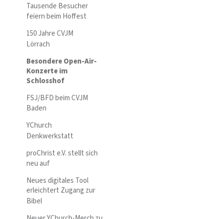
Tausende Besucher
feiern beim Hoffest
150 Jahre CVJM
Lörrach
Besondere Open-Air-
Konzerte im
Schlosshof
FSJ/BFD beim CVJM
Baden
YChurch
Denkwerkstatt
proChrist e.V. stellt sich
neu auf
Neues digitales Tool
erleichtert Zugang zur
Bibel
Neuer YChurch-Merch zu