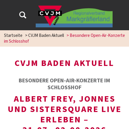
Startseite
>
CVJM Baden Aktuell
>
Besondere Open-Air-Konzerte
im Schlosshof
CVJM BADEN AKTUELL
BESONDERE OPEN-AIR-KONZERTE IM
SCHLOSSHOF
ALBERT FREY, JONNES
UND SISTERSQUARE LIVE
ERLEBEN –