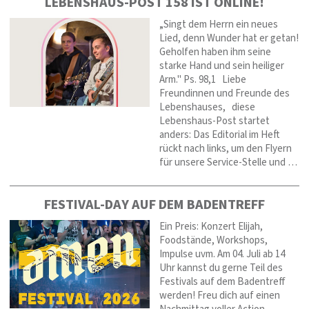
LEBENSHAUS-POST 158 IST ONLINE!
„Singt dem Herrn ein neues
Lied, denn Wunder hat er getan!
Geholfen haben ihm seine
starke Hand und sein heiliger
Arm." Ps. 98,1 Liebe
Freundinnen und Freunde des
Lebenshauses, diese
Lebenshaus-Post startet
anders: Das Editorial im Heft
rückt nach links, um den Flyern
für unsere Service-Stelle und …
FESTIVAL-DAY AUF DEM BADENTREFF
Ein Preis: Konzert Elijah,
Foodstände, Workshops,
Impulse uvm. Am 04. Juli ab 14
Uhr kannst du gerne Teil des
Festivals auf dem Badentreff
werden! Freu dich auf einen