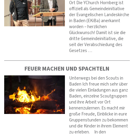
Ort Die YChurch Hornberg ist
offiziell als Gemeindeinitiative
der Evangelischen Landeskirche
in Baden (EKiBa) anerkannt
worden – herzlichen
Glückwunsch! Damit ist sie die
dritte Gemeindeinitiative, die
seit der Verabschiedung des
Gesetzes …
FEUER MACHEN UND SPACHTELN
Unterwegs bei den Scouts in
Baden Ich freue mich sehr über
die vielen Einladungen aus ganz
Baden, einzelne Scoutgruppen
und ihre Arbeit vor Ort
kennenzulernen. Es macht mir
große Freude, Einblicke in eure
Gruppenstunden zu bekommen
und die Kinder in ihrem Element
zu erleben. In den